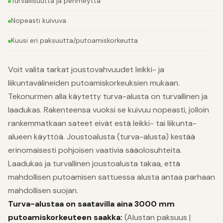
Turvallisuutta ja pehmeyttä
Nopeasti kuivuva
Kuusi eri paksuutta/putoamiskorkeutta
Voit valita tarkat joustovahvuudet leikki- ja
liikuntavälineiden putoamiskorkeuksien mukaan.
Tekonurmen alla käytetty turva-alusta on turvallinen ja
laadukas. Rakenteensa vuoksi se kuivuu nopeasti, jolloin
rankemmatkaan sateet eivät estä leikki- tai liikunta-
alueen käyttöä. Joustoalusta (turva-alusta) kestää
erinomaisesti pohjoisen vaativia sääolosuhteita.
Laadukas ja turvallinen joustoalusta takaa, että
mahdollisen putoamisen sattuessa alusta antaa parhaan
mahdollisen suojan.
Turva-alustaa on saatavilla aina 3000 mm
putoamiskorkeuteen saakka:
(Alustan paksuus |