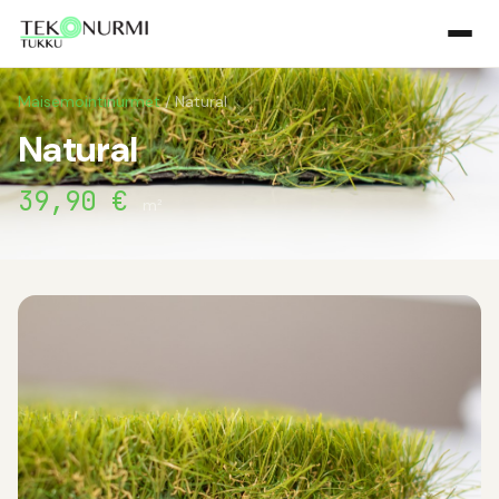
Maisemointinurmet
/ Natural
Natural
39,90 €
m²