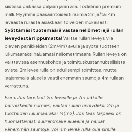
siistissä paikassa paljaan jalan alla. Todellinen premium
malli. Myymme pääsääntöisesti nurmia 2m ja/tai 4m
leveästä rullasta asiakkaan toiveiden mukaisesti.
Syöttämäsi tuotemäärä vastaa neliömetrejä rullan
leveydestä riippumatta!
Valitse rullan leveys yllä
olevien painikkeiden (2m/4m) avulla ja syötä tuotteen
lukumääräksi haluamasi neliömetrimäärä. Rullan leveys on
valittavissa asennuskohde ja toimituskustannuksellisista
syistä. 2m leveä rulla on edullisempi toimittaa, mutta
laajemmalla alueella vaatii enemmän saumoja 4m rullaan
verrattuna.
Esim. Jos tarvitset 2m leveälle ja 7m pitkälle
parvekkeelle nurmen, valitse rullan leveydeksi 2m ja
tuotteiden lukumääräksi 14(m2). Jos taas tarpeesi on
huomattavasti suuremmalle alueelle ja haluat
vähemmän saumoja, voi 4m leveä rulla olla sinulle