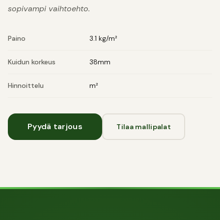
sopivampi vaihtoehto.
Paino
3.1 kg/m²
Kuidun korkeus
38mm
Hinnoittelu
m²
Pyydä tarjous
Tilaa mallipalat