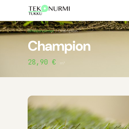
Urheilunurmet
/ Champion
Champion
28,90 €
m²