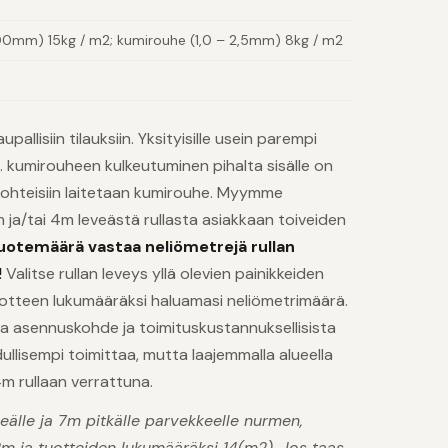
 1,00mm) 15kg / m2; kumirouhe (1,0 – 2,5mm) 8kg / m2
pallisiin tilauksiin. Yksityisille usein parempi
 kumirouheen kulkeutuminen pihalta sisälle on
n kohteisiin laitetaan kumirouhe. Myymme
ja/tai 4m leveästä rullasta asiakkaan toiveiden
uotemäärä vastaa neliömetrejä rullan
!
Valitse rullan leveys yllä olevien painikkeiden
uotteen lukumääräksi haluamasi neliömetrimäärä.
ssa asennuskohde ja toimituskustannuksellisista
dullisempi toimittaa, mutta laajemmalla alueella
 rullaan verrattuna.
veälle ja 7m pitkälle parvekkeelle nurmen,
 2m ja tuotteiden lukumääräksi 14(m2). Jos taas