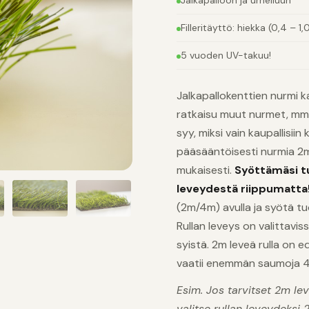
Jalkapalloon ja urheiluun
Filleritäyttö: hiekka (0,4 –
5 vuoden UV-takuu!
Jalkapallokenttien nurmi kau
ratkaisu muut nurmet, mm.
syy, miksi vain kaupallisii
pääsääntöisesti nurmia 2m 
mukaisesti.
Syöttämäsi t
leveydestä riippumatta
(2m/4m) avulla ja syötä t
Rullan leveys on valittavi
syistä. 2m leveä rulla on e
vaatii enemmän saumoja 4m
Esim. Jos tarvitset 2m le
valitse rullan leveydeksi