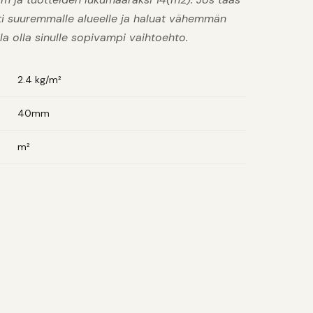
i suuremmalle alueelle ja haluat vähemmän
la olla sinulle sopivampi vaihtoehto.
2.4 kg/m²
40mm
m²